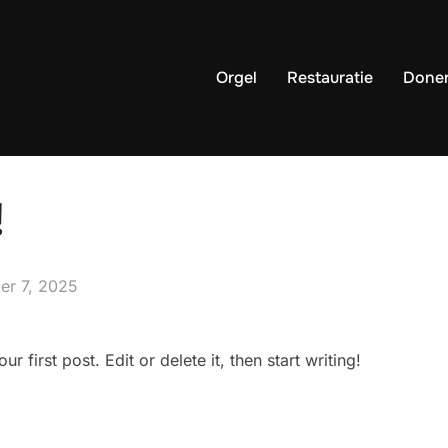
Orgel
Restauratie
Done
!
st
er 7, 2025
 first post. Edit or delete it, then start writing!