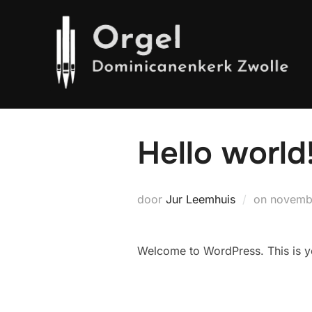
Ga
naar
de
inhoud
Hello world
Geplaat
door
Jur Leemhuis
on
novemb
op
Welcome to WordPress. This is your