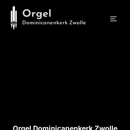
Ga
naar
de
TOGGLE
inhoud
Orgel Dominicanenkerk Zwolle