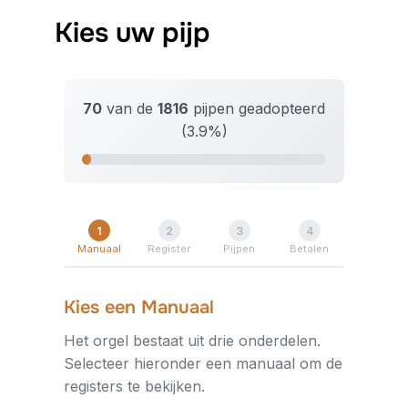
Kies uw pijp
70
van de
1816
pijpen geadopteerd
(3.9%)
1
2
3
4
Manuaal
Register
Pijpen
Betalen
Kies een Manuaal
Het orgel bestaat uit drie onderdelen.
Selecteer hieronder een manuaal om de
registers te bekijken.