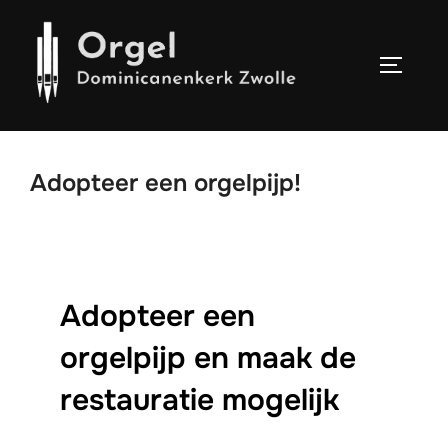
Ga
naar
de
TOGGLE
inhoud
Adopteer een orgelpijp!
Adopteer een
orgelpijp en maak de
restauratie mogelijk